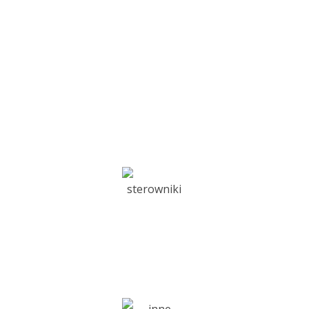
Regeneracja turbosprężarek
Sterowniki turbosprężarek