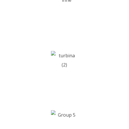
Tuning turbospężarek
Regeneracja filtrów dpf
Turbposprężarki nowe