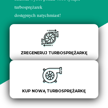
turbosprężarek
dostępnych natychmiast!
ZREGENERUJ TURBOSPRĘŻARKĘ
KUP NOWĄ TURBOSPRĘŻARKĘ