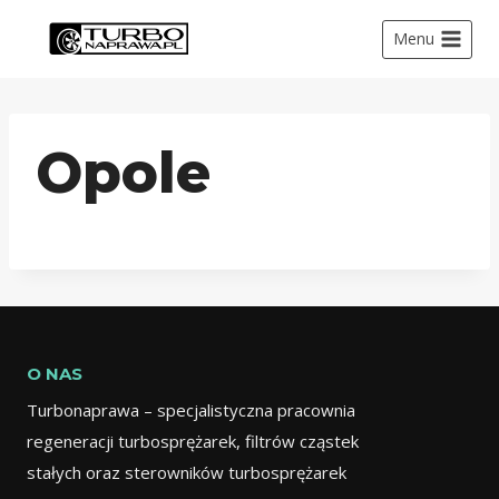
Menu
Opole
O NAS
Turbonaprawa – specjalistyczna pracownia
regeneracji turbosprężarek, filtrów cząstek
stałych oraz sterowników turbosprężarek