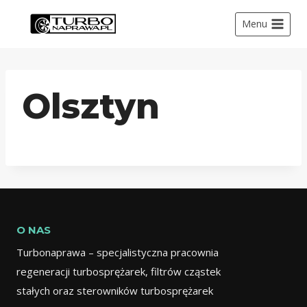
Menu
Olsztyn
O NAS
Turbonaprawa – specjalistyczna pracownia
regeneracji turbosprężarek, filtrów cząstek
stałych oraz sterowników turbosprężarek