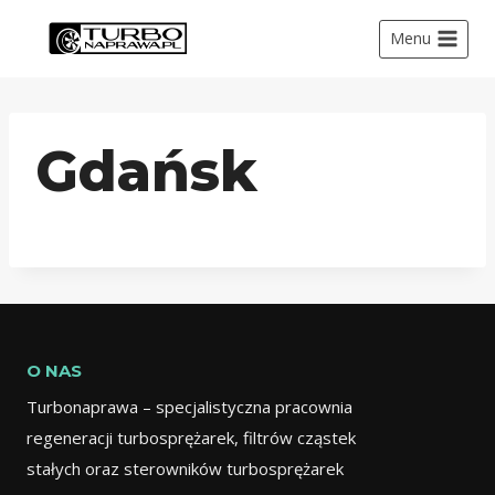
Menu
Gdańsk
O NAS
Turbonaprawa – specjalistyczna pracownia
regeneracji turbosprężarek, filtrów cząstek
stałych oraz sterowników turbosprężarek