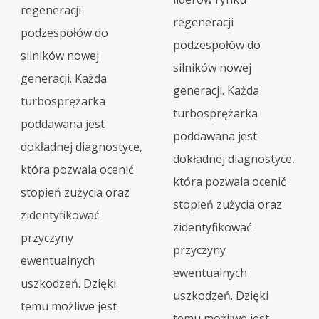
regeneracji
regeneracji
podzespołów do
podzespołów do
silników nowej
silników nowej
generacji. Każda
generacji. Każda
turbosprężarka
turbosprężarka
poddawana jest
poddawana jest
dokładnej diagnostyce,
dokładnej diagnostyce,
która pozwala ocenić
która pozwala ocenić
stopień zużycia oraz
stopień zużycia oraz
zidentyfikować
zidentyfikować
przyczyny
przyczyny
ewentualnych
ewentualnych
uszkodzeń. Dzięki
uszkodzeń. Dzięki
temu możliwe jest
temu możliwe jest