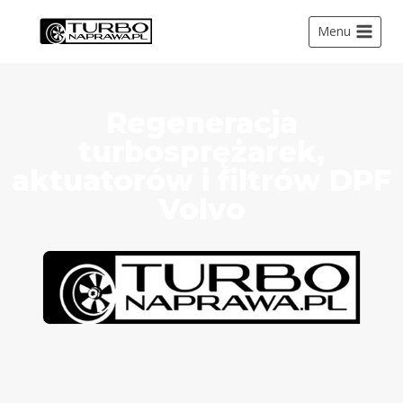
Menu
Regeneracja
turbosprężarek,
aktuatorów i filtrów DPF
Volvo