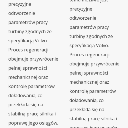
precyzyjne
precyzyjne
odtworzenie
odtworzenie
parametrów pracy
parametrów pracy
turbiny zgodnych ze
turbiny zgodnych ze
specyfikacją Volvo.
specyfikacją Volvo.
Proces regeneracji
Proces regeneracji
obejmuje przywrócenie
obejmuje przywrócenie
pełnej sprawności
pełnej sprawności
mechanicznej oraz
mechanicznej oraz
kontrolę parametrów
kontrolę parametrów
doładowania, co
doładowania, co
przekłada się na
przekłada się na
stabilną pracę silnika i
stabilną pracę silnika i
poprawę jego osiągów.
poprawę jego osiągów.