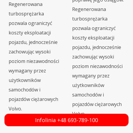
Regenerowana
Regenerowana
turbosprężarka
turbosprężarka
pozwala ograniczyć
pozwala ograniczyć
koszty eksploatacji
koszty eksploatacji
pojazdu, jednocześnie
pojazdu, jednocześnie
zachowując wysoki
zachowując wysoki
poziom niezawodności
poziom niezawodności
wymagany przez
wymagany przez
użytkowników
użytkowników
samochodów i
samochodów i
pojazdów ciężarowych
pojazdów ciężarowych
Volvo.
Volvo.
Infolinia +48 693-789-100