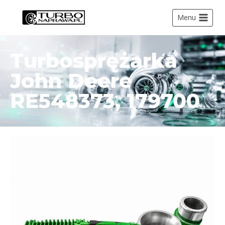
Menu
Turbosprężarka
John Deere
RE548373, 179700