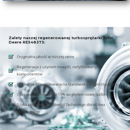
Zalety naszej regenerowanej turbosprężarki John
Deere RE548373:
Oryginalna jakość w niższej cenie
Regeneracja z użyciem nowych, certyfikowanych
komponentów
Dokładnie przetestowana na stanowisku diagnostycznym
Oszczędność nawet do 50% względem nowej turbiny
Szybka dostawa i możliwość fachowego doradztwa
technicznego